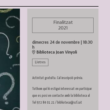
Finalitzat
2021
dimecres 24 de novembre
|
18:30
h
Biblioteca Joan Vinyoli
Lletres
Activitat gratuïta. Cal inscripció prèvia.
Tothom qui hi estigui interessat en participar
que es posi en contacte amb la biblioteca al
Tel 972 84 01 21 / biblioteca@scf.cat