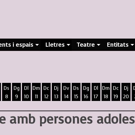
nts i espais
Lletres
Teatre
Entitats
Ds
Dg
Dl
Dm
Dc
Dj
Dv
Ds
Dg
Dl
Dm
Dc
Dj
8
9
10
11
12
13
14
15
16
17
18
19
20
ost
5 d'agost
 6 d'agost
ivendres 7 d'agost
Dissabte 8 d'agost
Diumenge 9 d'agost
Dilluns 10 d'agost
Dimarts 11 d'agost
Dimecres 12 d'agost
Dijous 13 d'agost
Divendres 14 d'agost
Dissabte 15 d'agost
Diumenge 16 d'agost
Dilluns 17 d'agost
Dimarts 18 d
Dimecres
Dijo
te amb persones adoles