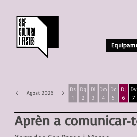
Equipame
Ds
Dg
Dl
Dm
Dc
Dj
Dv
Agost 2026
1
2
3
4
5
6
7
Dissabte 1 d'agost
Diumenge 2 d'agost
Dilluns 3 d'agost
Dimarts 4 d'ag
Dimecres 
Dijous
D
Aprèn a comunicar-