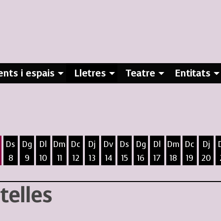
nts i espais
Lletres
Teatre
Entitats
Ds
Dg
Dl
Dm
Dc
Dj
Dv
Ds
Dg
Dl
Dm
Dc
Dj
8
9
10
11
12
13
14
15
16
17
18
19
20
ost
5 d'agost
 6 d'agost
ivendres 7 d'agost
Dissabte 8 d'agost
Diumenge 9 d'agost
Dilluns 10 d'agost
Dimarts 11 d'agost
Dimecres 12 d'agost
Dijous 13 d'agost
Divendres 14 d'agost
Dissabte 15 d'agost
Diumenge 16 d'agost
Dilluns 17 d'agost
Dimarts 18 d
Dimecres
Dijo
telles