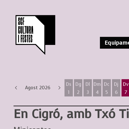
Equipame
Ds
Dg
Dl
Dm
Dc
Dj
Dv
Agost 2026
1
2
3
4
5
6
7
Dissabte 1 d'agost
Diumenge 2 d'agost
Dilluns 3 d'agost
Dimarts 4 d'ag
Dimecres 
Dijous
D
En Cigró, amb Txó Ti