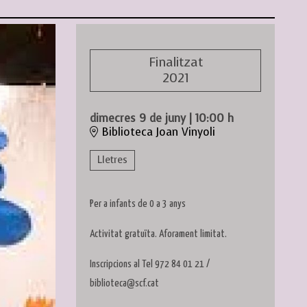
Finalitzat
2021
dimecres 9 de juny
|
10:00 h
Biblioteca Joan Vinyoli
Lletres
Per a infants de 0 a 3 anys
Activitat gratuïta. Aforament limitat.
Inscripcions al Tel 972 84 01 21 /
biblioteca@scf.cat