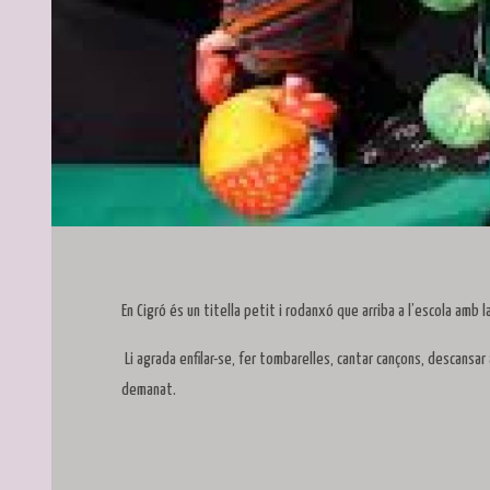
Diapositiva 1 de 1
En Cigró és un titella petit i rodanxó que arriba a l’escola amb
Li agrada enfilar-se, fer tombarelles, cantar cançons, descansar
demanat.