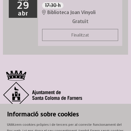
29
17:30 h
abr
Biblioteca Joan Vinyoli
Gratuït
Finalitzat
© Ajuntament de Santa Coloma de Farners
Informació sobre cookies
SCF Cultura
Utilitzem cookies pròpies i de tercers per al correcte funcionament del
Horari de la Casa de la Paraula
: de dilluns a dissabte, de 9 a 13 h.
lloc web, i si ens dona el seu consentiment, també farem servir cookies