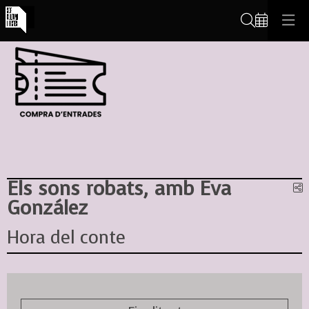
Cerca
Els sons robats, amb Eva
C
González
Hora del conte