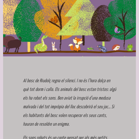
Diapositiva 1 de 1
Al bosc de Riudolç regna el silenci. I no és l’hora dolça en
què tot dorm i calla. Els animals del bosc estan tristos: algú
els ha robat els sons. Ben aviat la irrupció d’una medusa
malvada i del tot impròpia del lloc descobrirà el seu joc… Si
els habitants del bosc volen recuperar els seus cants,
hauran de resoldre un enigma.
Els sons robats és un conte pensat per als més petits,