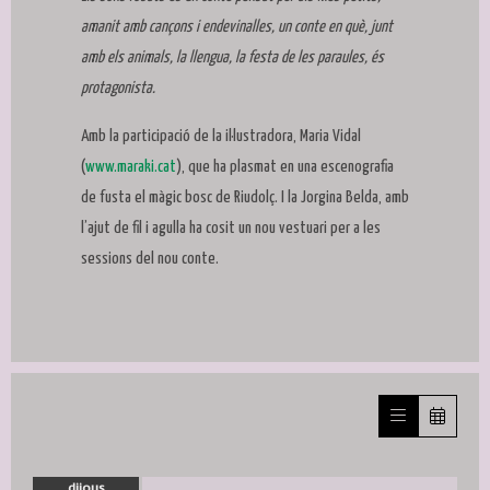
amanit amb cançons i endevinalles, un conte en què, junt
amb els animals, la llengua, la festa de les paraules, és
protagonista.
Amb la participació de la il·lustradora, Maria Vidal
(
www.maraki.cat
), que ha plasmat en una escenografia
de fusta el màgic bosc de Riudolç. I la Jorgina Belda, amb
l’ajut de fil i agulla ha cosit un nou vestuari per a les
sessions del nou conte.
dijous