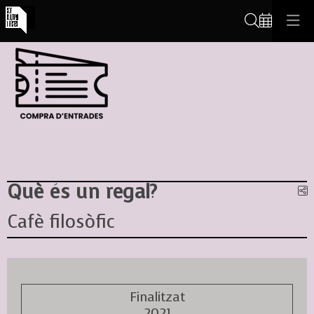
Cerca
Què és un regal?
C
Cafè filosòfic
Finalitzat
2021