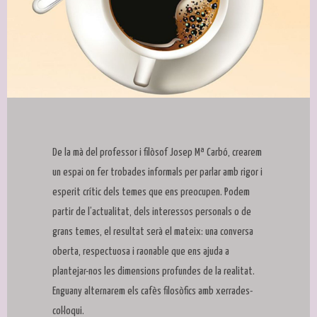
Diapositiva 1 de 1
De la mà del professor i filòsof Josep Mª Carbó, crearem
un espai on fer trobades informals per parlar amb rigor i
esperit crític dels temes que ens preocupen. Podem
partir de l’actualitat, dels interessos personals o de
grans temes, el resultat serà el mateix: una conversa
oberta, respectuosa i raonable que ens ajuda a
plantejar-nos les dimensions profundes de la realitat.
Enguany alternarem els cafès filosòfics amb xerrades-
col·loqui.