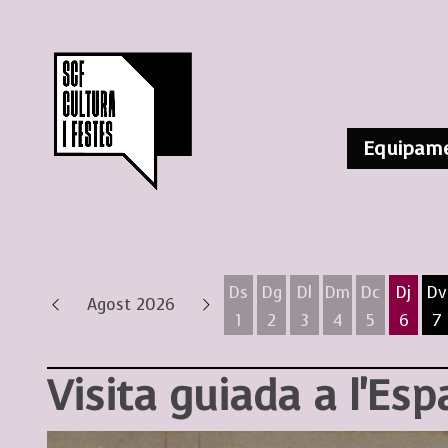
Equipame
Ds
Dg
Dl
Dm
Dc
Dj
Dv
Agost 2026
1
2
3
4
5
6
7
Dissabte 1 d'agost
Diumenge 2 d'agost
Dilluns 3 d'agost
Dimarts 4 d'ag
Dimecres 
Dijous
D
Visita guiada a l'Esp