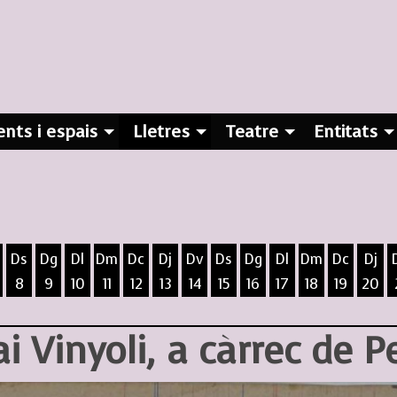
nts i espais
Lletres
Teatre
Entitats
Ds
Dg
Dl
Dm
Dc
Dj
Dv
Ds
Dg
Dl
Dm
Dc
Dj
8
9
10
11
12
13
14
15
16
17
18
19
20
ost
5 d'agost
 6 d'agost
ivendres 7 d'agost
Dissabte 8 d'agost
Diumenge 9 d'agost
Dilluns 10 d'agost
Dimarts 11 d'agost
Dimecres 12 d'agost
Dijous 13 d'agost
Divendres 14 d'agost
Dissabte 15 d'agost
Diumenge 16 d'agost
Dilluns 17 d'agost
Dimarts 18 d
Dimecres
Dijo
ai Vinyoli, a càrrec de P