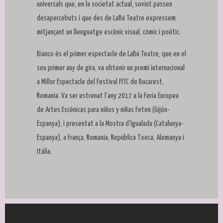
universals que, en la societat actual, sovint passen
desapercebuts i que des de LaBú Teatre expressem
mitjançant un llenguatge escènic visual, còmic i poètic.
Bianco és el primer espectacle de LaBú Teatre, que en el
seu primer any de gira, va obtenir un premi internacional
a Millor Espectacle del Festival FITC de Bucarest,
Romania. Va ser estrenat l’any 2017 a la Feria Europea
de Artes Escénicas para niños y niñas Feten (Gijón-
Espanya), i presentat a la Mostra d’Igualada (Catalunya-
Espanya), a França, Romania, República Txeca, Alemanya i
Itàlia.