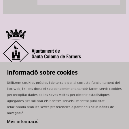
© Ajuntament de Santa Coloma de Farners
Informació sobre cookies
SCF Cultura
Utilitzem cookies pròpies i de tercers per al correcte funcionament del
Horari de la Casa de la Paraula
: de dilluns a dissabte, de 9 a 13 h.
lloc web, i si ens dona el seu consentiment, també farem servir cookies
Adreça
: c. del Prat, 16, 17430 Santa Coloma de Farners
per recopilar dades de les seves visites per obtenir estadístiques
agregades per millorar els nostres serveis i mostrar publicitat
A/e:
cultura@scf.cat
relacionada amb les seves preferències a partir dels seus hàbits de
navegació.
Sitemap
|
Avís Legal
|
Ús de Cookies
|
Contactar
Més informació