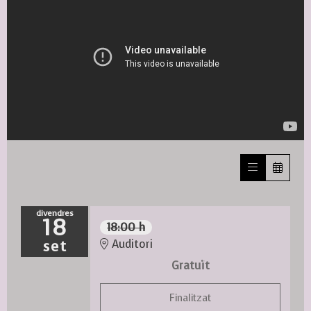
divendres
18
18:00 h
set
Auditori
Gratuït
Finalitzat