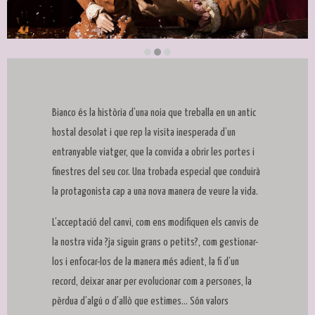
Diapositiva 2 de 3: Bianco | © Labú Teatre
Bianco és la història d’una noia que treballa en un antic
hostal desolat i que rep la visita inesperada d’un
entranyable viatger, que la convida a obrir les portes i
finestres del seu cor. Una trobada especial que conduirà
la protagonista cap a una nova manera de veure la vida.
L’acceptació del canvi, com ens modifiquen els canvis de
la nostra vida ?ja siguin grans o petits?, com gestionar-
los i enfocar-los de la manera més adient, la fi d’un
record, deixar anar per evolucionar com a persones, la
pèrdua d’algú o d’allò que estimes… Són valors