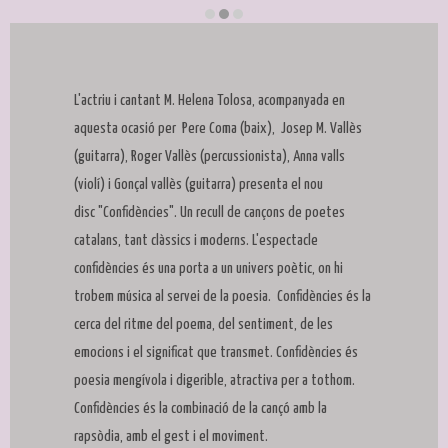
Diapositiva 2 de 3: Maria Helena Tolosa - "Confidències"
L'actriu i cantant M. Helena Tolosa, acompanyada en
aquesta ocasió per Pere Coma (baix), Josep M. Vallès
(guitarra), Roger Vallès (percussionista), Anna valls
(violí) i Gonçal vallès (guitarra) presenta el nou
disc "Confidències". Un recull de cançons de poetes
catalans, tant clàssics i moderns. L'espectacle
confidències és una porta a un univers poètic, on hi
trobem música al servei de la poesia. Confidències és la
cerca del ritme del poema, del sentiment, de les
emocions i el significat que transmet. Confidències és
poesia mengívola i digerible, atractiva per a tothom.
Confidències és la combinació de la cançó amb la
rapsòdia, amb el gest i el moviment.