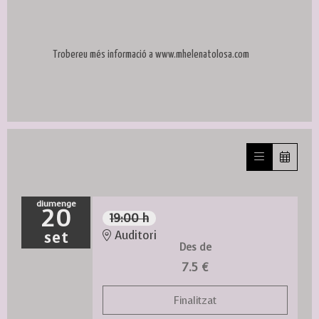
Trobereu més informació a www.mhelenatolosa.com
diumenge
20
19:00 h
set
Auditori
Des de
7.5 €
Finalitzat