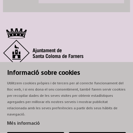
© Ajuntament de Santa Coloma de Farners
Informació sobre cookies
SCF Cultura
Utilitzem cookies pròpies i de tercers per al correcte funcionament del
Horari de la Casa de la Paraula
: de dilluns a dissabte, de 9 a 13 h.
lloc web, i si ens dona el seu consentiment, també farem servir cookies
Adreça
: c. del Prat, 16, 17430 Santa Coloma de Farners
per recopilar dades de les seves visites per obtenir estadístiques
agregades per millorar els nostres serveis i mostrar publicitat
A/e:
cultura@scf.cat
relacionada amb les seves preferències a partir dels seus hàbits de
navegació.
Sitemap
|
Avís Legal
|
Ús de Cookies
|
Contactar
Més informació