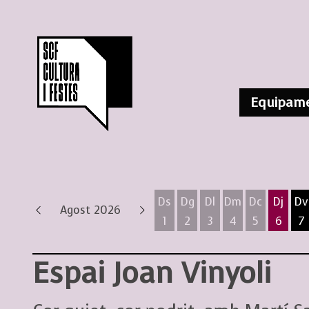
Equipame
Ds
Dg
Dl
Dm
Dc
Dj
Dv
Agost 2026
1
2
3
4
5
6
7
Dissabte 1 d'agost
Diumenge 2 d'agost
Dilluns 3 d'agost
Dimarts 4 d'ag
Dimecres 
Dijous
D
Espai Joan Vinyoli