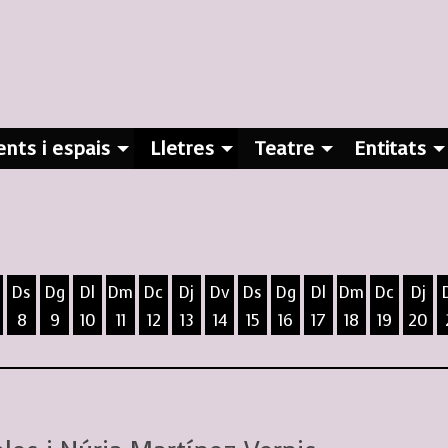
nts i espais
Lletres
Teatre
Entitats
Ds
Dg
Dl
Dm
Dc
Dj
Dv
Ds
Dg
Dl
Dm
Dc
Dj
8
9
10
11
12
13
14
15
16
17
18
19
20
ost
5 d'agost
 6 d'agost
ivendres 7 d'agost
Dissabte 8 d'agost
Diumenge 9 d'agost
Dilluns 10 d'agost
Dimarts 11 d'agost
Dimecres 12 d'agost
Dijous 13 d'agost
Divendres 14 d'agost
Dissabte 15 d'agost
Diumenge 16 d'agost
Dilluns 17 d'agost
Dimarts 18 d
Dimecres
Dijo