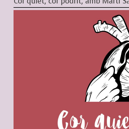
Cor quiet, cor podrit, amb Martí S