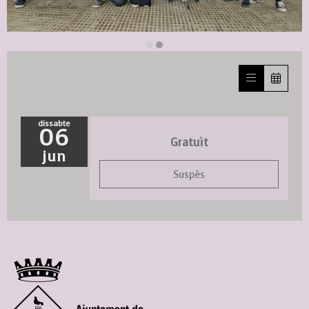
Diapositiva 2 de 2
dissabte
06
Gratuït
jun
Suspès