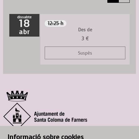
dissabte
18
12:25 h
Des de
abr
3 €
Suspès
© Ajuntament de Santa Coloma de Farners
Informació sobre cookies