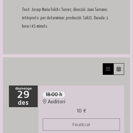
Text: Josep Maria Folch i Torres; direcció: Juan Serrano;
intèrprets: per determinar; producció: SaliJ3. Durada: 1
hora i 45 minuts.
diumenge
29
18:00 h
des
Auditori
10 €
Finalitzat