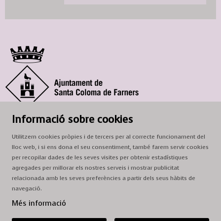
© Ajuntament de Santa Coloma de Farners
Informació sobre cookies
SCF Cultura
Utilitzem cookies pròpies i de tercers per al correcte funcionament del
Horari de la Casa de la Paraula
: de dilluns a dissabte, de 9 a 13 h.
lloc web, i si ens dona el seu consentiment, també farem servir cookies
per recopilar dades de les seves visites per obtenir estadístiques
Adreça
: c. del Prat, 16, 17430 Santa Coloma de Farners
agregades per millorar els nostres serveis i mostrar publicitat
A/e:
cultura@scf.cat
relacionada amb les seves preferències a partir dels seus hàbits de
navegació.
Sitemap
|
Avís Legal
|
Ús de Cookies
|
Contactar
Més informació