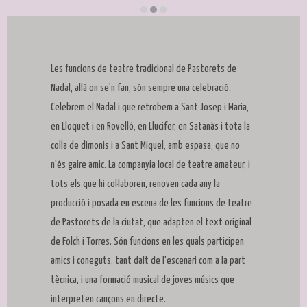
Diapositiva 2 de 3: Pastorets
Les funcions de teatre tradicional de Pastorets de
Nadal, allà on se'n fan, són sempre una celebració.
Celebrem el Nadal i que retrobem a Sant Josep i Maria,
en Lloquet i en Rovelló, en Llucifer, en Satanàs i tota la
colla de dimonis i a Sant Miquel, amb espasa, que no
n'és gaire amic. La companyia local de teatre amateur, i
tots els que hi col·laboren, renoven cada any la
producció i posada en escena de les funcions de teatre
de Pastorets de la ciutat, que adapten el text original
de Folch i Torres. Són funcions en les quals participen
amics i coneguts, tant dalt de l'escenari com a la part
tècnica, i una formació musical de joves músics que
interpreten cançons en directe.