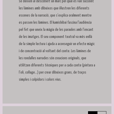
se deixen al descobert un marc pel qual es van succeint
les làmines amb dibuixos que il·lustren les diferents
escenes de la narració, que s'explica oralment mentre
es passen les làmines. El kamishibai fascina l'audiència
pel fet que uneix la màgia de les paraules amb l'encant
de les imatges. El seu component teatral va més enllà
de la simple lectura i ajuda a aconseguir un efecte màgic
i de concentració al voltant del conte. Les làmines de
les rondalles narrades són creacions originals, que
utilitzen diferents tècniques per a cada conte (pintura a
l'oli, collage...) per crear dibuixos grans, de traços
simples i colpidors i colors vius.