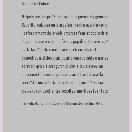
Sinopsi de l’obra:
Na?pols poc despre?s del final de la guerra. Els germans
Saporito malviuen en la mise?ria, mentre assisteixen a
l’esfondrament de la vella empresa familiar dedicada al
lloguer de material per a festes populars. Els seus vei?
ns, la fami?lia Cimmaruta, subsisteixen amb certa
comoditat gra?cies a uns quants negocis me?s o menys
te?rbols que els asseguren el plat a taula. Pero? una
sorprenent denu?ncia per assassinat trasbalsara? la
preca?ria convive?ncia del vei?nat i el sumira? en una
creixent confusio? entre sospites, mentides i veritats.
La trobada del club és conduïda per Assum Guardiola.