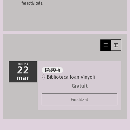
fer activitats.
dilluns
22
17:30 h
mar
Biblioteca Joan Vinyoli
Gratuït
Finalitzat