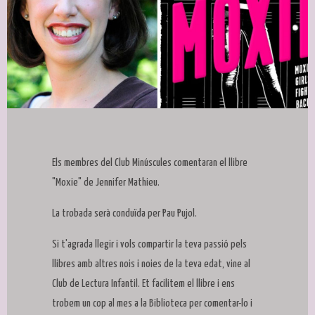
Diapositiva 1 de 1
Els membres del Club Minúscules comentaran el llibre
"Moxie" de Jennifer Mathieu.
La trobada serà conduïda per Pau Pujol.
Si t'agrada llegir i vols compartir la teva passió pels
llibres amb altres nois i noies de la teva edat, vine al
Club de Lectura Infantil. Et facilitem el llibre i ens
trobem un cop al mes a la Biblioteca per comentar-lo i