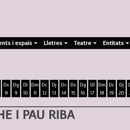
nts i espais
Lletres
Teatre
Entitats
Ds
Dg
Dl
Dm
Dc
Dj
Dv
Ds
Dg
Dl
Dm
Dc
Dj
8
9
10
11
12
13
14
15
16
17
18
19
20
ost
5 d'agost
 6 d'agost
ivendres 7 d'agost
Dissabte 8 d'agost
Diumenge 9 d'agost
Dilluns 10 d'agost
Dimarts 11 d'agost
Dimecres 12 d'agost
Dijous 13 d'agost
Divendres 14 d'agost
Dissabte 15 d'agost
Diumenge 16 d'agost
Dilluns 17 d'agost
Dimarts 18 d
Dimecres
Dijo
E I PAU RIBA