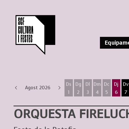
Equipame
Ds
Dg
Dl
Dm
Dc
Dj
Dv
Agost 2026
1
2
3
4
5
6
7
Dissabte 1 d'agost
Diumenge 2 d'agost
Dilluns 3 d'agost
Dimarts 4 d'ag
Dimecres 
Dijous
D
ORQUESTA FIRELUCH