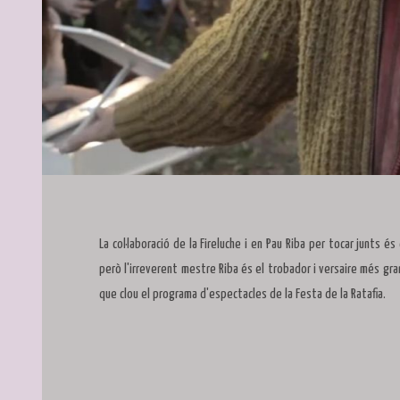
Diapositiva 1 de 1
La col·laboració de la Fireluche i en Pau Riba per tocar junts é
però l'irreverent mestre Riba és el trobador i versaire més gra
que clou el programa d'espectacles de la Festa de la Ratafia.