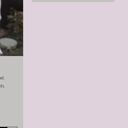
ant,
nts,