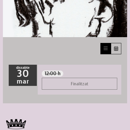
Diapositiva 1 de 1
dissabte
30
12:00 h
mar
Finalitzat