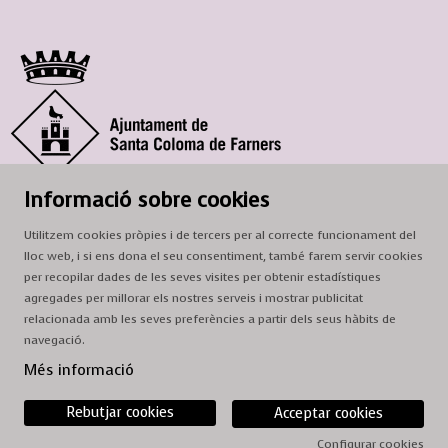
© Ajuntament de Santa Coloma de Farners
Informació sobre cookies
SCF Cultura
Utilitzem cookies pròpies i de tercers per al correcte funcionament del
Horari de la Casa de la Paraula
: de dilluns a dissabte, de 9 a 13 h.
lloc web, i si ens dona el seu consentiment, també farem servir cookies
Adreça
: c. del Prat, 16, 17430 Santa Coloma de Farners
per recopilar dades de les seves visites per obtenir estadístiques
agregades per millorar els nostres serveis i mostrar publicitat
A/e:
cultura@scf.cat
relacionada amb les seves preferències a partir dels seus hàbits de
navegació.
Sitemap
|
Avís Legal
|
Ús de Cookies
|
Contactar
Més informació
Rebutjar cookies
Acceptar cookies
Configurar cookies