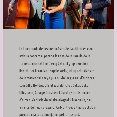
Diapositiva 1 de 1
La temporada de teatre i música de l'Auditori es clou
amb un concert al pati de la Casa de la Paraula de la
formació musical The Swing Cats. El grup barceloní,
liderat per la cantant Saphie Wells, interpreta clàssics
de la música dels anys 30 i 40 del segle XX, d'artistes
com Billie Holiday, Ella Fitzgerald, Chet Baker, Duke
Ellingtone, George Gershwin i Dorothy Fields, entre
d'altres. Vetllada de música elegant i tranquil·la, per
amants del jazz i el swing. Amb el tiquet tindreu dret a
prendre una copa i menjar un petit ressopó.