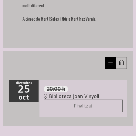
molt diferent.
A càrrec de
Martí Sales
i
Núria Martínez Vernis
.
divendres
25
20:00 h
oct
Biblioteca Joan Vinyoli
Finalitzat