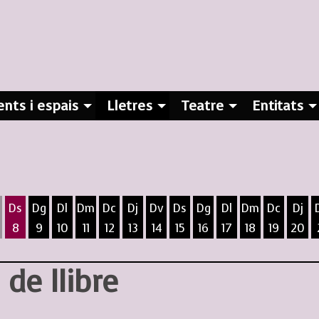
nts i espais
Lletres
Teatre
Entitats
Ds
Dg
Dl
Dm
Dc
Dj
Dv
Ds
Dg
Dl
Dm
Dc
Dj
8
9
10
11
12
13
14
15
16
17
18
19
20
ost
5 d'agost
 6 d'agost
ivendres 7 d'agost
Dissabte 8 d'agost
Diumenge 9 d'agost
Dilluns 10 d'agost
Dimarts 11 d'agost
Dimecres 12 d'agost
Dijous 13 d'agost
Divendres 14 d'agost
Dissabte 15 d'agost
Diumenge 16 d'agost
Dilluns 17 d'agost
Dimarts 18 d
Dimecres
Dijo
de llibre