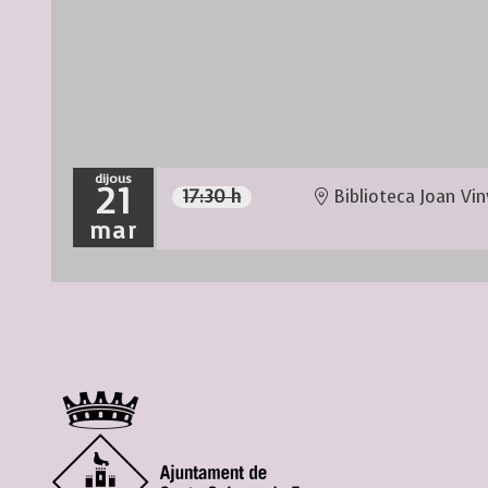
dijous
21
17:30 h
Biblioteca Joan Vin
mar