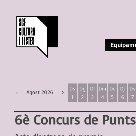
Equipame
Ds
Dg
Dl
Dm
Dc
Dj
Dv
Agost 2026
1
2
3
4
5
6
7
Dissabte 1 d'agost
Diumenge 2 d'agost
Dilluns 3 d'agost
Dimarts 4 d'ag
Dimecres 
Dijous
D
6è Concurs de Punts 