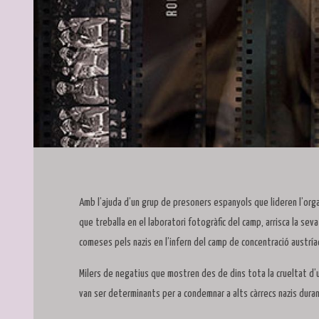
Diapositiva 1 de 1
Amb l’ajuda d’un grup de presoners espanyols que lideren l’org
que treballa en el laboratori fotogràfic del camp, arrisca la se
comeses pels nazis en l’infern del camp de concentració austría
Milers de negatius que mostren des de dins tota la crueltat d’
van ser determinants per a condemnar a alts càrrecs nazis duran