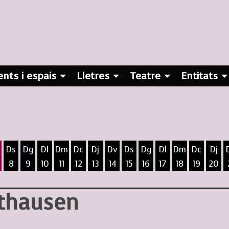
nts i espais
Lletres
Teatre
Entitats
Ds
Dg
Dl
Dm
Dc
Dj
Dv
Ds
Dg
Dl
Dm
Dc
Dj
8
9
10
11
12
13
14
15
16
17
18
19
20
ost
5 d'agost
 6 d'agost
ivendres 7 d'agost
Dissabte 8 d'agost
Diumenge 9 d'agost
Dilluns 10 d'agost
Dimarts 11 d'agost
Dimecres 12 d'agost
Dijous 13 d'agost
Divendres 14 d'agost
Dissabte 15 d'agost
Diumenge 16 d'agost
Dilluns 17 d'agost
Dimarts 18 d
Dimecres
Dijo
uthausen