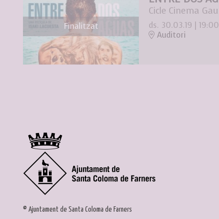
Cicle Cinema Gau
ds. 30.03.19
|
19:00
Finalitzat
Auditori
© Ajuntament de Santa Coloma de Farners