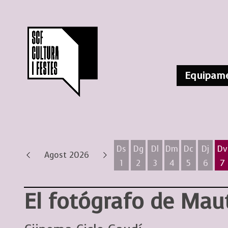
Equipame
Ds
Dg
Dl
Dm
Dc
Dj
Dv
Agost 2026
1
2
3
4
5
6
7
Dissabte 1 d'agost
Diumenge 2 d'agost
Dilluns 3 d'agost
Dimarts 4 d'ag
Dimecres 
Dijous
D
El fotógrafo de Ma