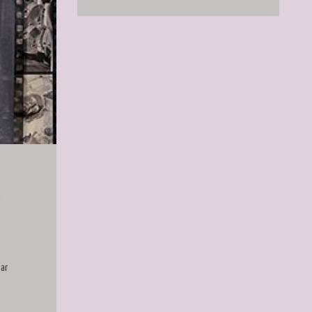
s
var