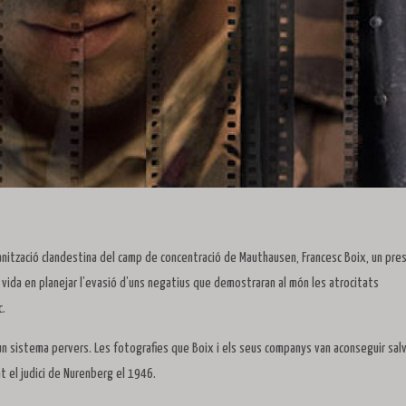
anització clandestina del camp de concentració de Mauthausen, Francesc Boix, un pre
va vida en planejar l’evasió d’uns negatius que demostraran al món les atrocitats
c.
un sistema pervers. Les fotografies que Boix i els seus companys van aconseguir sal
t el judici de Nurenberg el 1946.