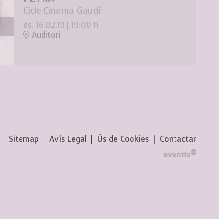
Cicle Cinema Gaudí
ds. 16.02.19
|
19:00 h
Auditori
Sitemap
|
Avís Legal
|
Ús de Cookies
|
Contactar