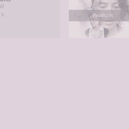
dí
 h
Finalitzat