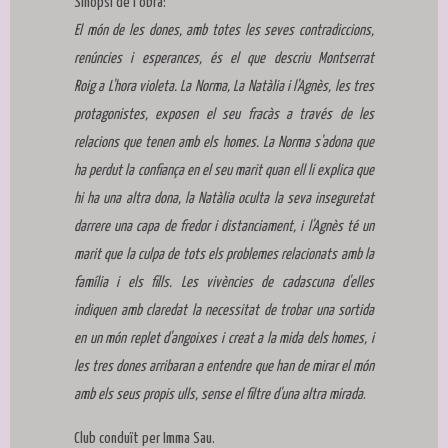
Sinopsi de l'obra:
El món de les dones, amb totes les seves contradiccions,
renúncies i esperances, és el que descriu Montserrat
Roig a L'hora violeta. La Norma, La Natàlia i l'Agnès, les tres
protagonistes, exposen el seu fracàs a través de les
relacions que tenen amb els homes. La Norma s'adona que
ha perdut la confiança en el seu marit quan ell li explica que
hi ha una altra dona, la Natàlia oculta la seva inseguretat
darrere una capa de fredor i distanciament, i l'Agnès té un
marit que la culpa de tots els problemes relacionats amb la
família i els fills. Les vivències de cadascuna d'elles
indiquen amb claredat la necessitat de trobar una sortida
en un món replet d'angoixes i creat a la mida dels homes, i
les tres dones arribaran a entendre que han de mirar el món
amb els seus propis ulls, sense el filtre d'una altra mirada
.
Club conduït per Imma Sau.