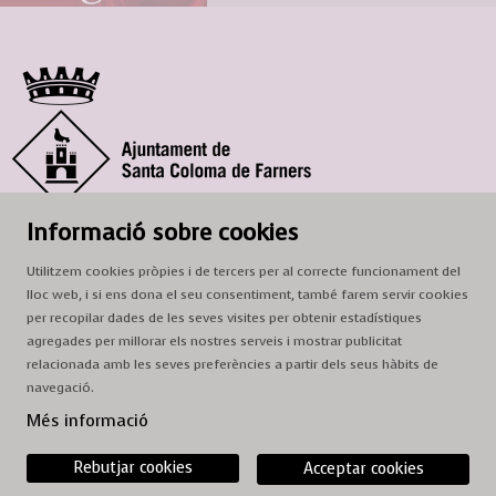
© Ajuntament de Santa Coloma de Farners
Informació sobre cookies
SCF Cultura
Utilitzem cookies pròpies i de tercers per al correcte funcionament del
Horari de la Casa de la Paraula
: de dilluns a dissabte, de 9 a 13 h.
lloc web, i si ens dona el seu consentiment, també farem servir cookies
Adreça
: c. del Prat, 16, 17430 Santa Coloma de Farners
per recopilar dades de les seves visites per obtenir estadístiques
agregades per millorar els nostres serveis i mostrar publicitat
A/e:
cultura@scf.cat
relacionada amb les seves preferències a partir dels seus hàbits de
navegació.
Sitemap
|
Avís Legal
|
Ús de Cookies
|
Contactar
Més informació
Rebutjar cookies
Acceptar cookies