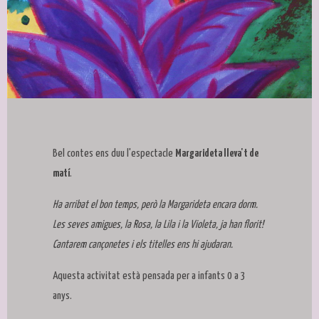
Diapositiva 1 de 1
Bel contes ens duu l'espectacle
Margarideta lleva't de
matí
.
Ha arribat el bon temps, però la Margarideta encara dorm.
Les seves amigues, la Rosa, la Lila i la Violeta, ja han florit!
Cantarem cançonetes i els titelles ens hi ajudaran.
Aquesta activitat està pensada per a infants 0 a 3
anys.