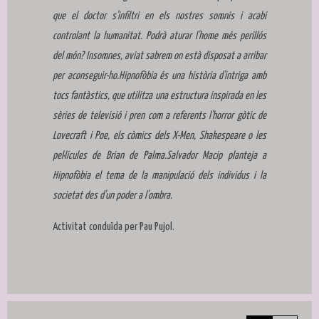
que el doctor s'infiltri en els nostres somnis i acabi
controlant la humanitat. Podrà aturar l'home més perillós
del món? Insomnes, aviat sabrem on està disposat a arribar
per aconseguir-ho.Hipnofòbia és una història d'intriga amb
tocs fantàstics, que utilitza una estructura inspirada en les
sèries de televisió i pren com a referents l'horror gòtic de
Lovecraft i Poe, els còmics dels X-Men, Shakespeare o les
pel·lícules de Brian de Palma.Salvador Macip planteja a
Hipnofòbia el tema de la manipulació dels individus i la
societat des d'un poder a l'ombra.
Activitat conduïda per Pau Pujol.