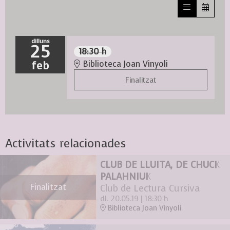
dilluns
25
18:30 h
feb
Biblioteca Joan Vinyoli
Finalitzat
Activitats relacionades
CLUB DE LLUITA, DE CHUCK
PALAHNIUK
Finalitzat
Club de Lectura Cursiva
dl. 20.05.19
|
18:30 h
Biblioteca Joan Vinyoli