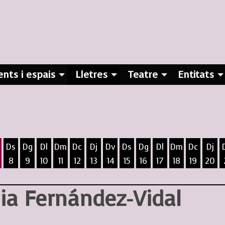
nts i espais
Lletres
Teatre
Entitats
Ds
Dg
Dl
Dm
Dc
Dj
Dv
Ds
Dg
Dl
Dm
Dc
Dj
8
9
10
11
12
13
14
15
16
17
18
19
20
ost
5 d'agost
 6 d'agost
ivendres 7 d'agost
Dissabte 8 d'agost
Diumenge 9 d'agost
Dilluns 10 d'agost
Dimarts 11 d'agost
Dimecres 12 d'agost
Dijous 13 d'agost
Divendres 14 d'agost
Dissabte 15 d'agost
Diumenge 16 d'agost
Dilluns 17 d'agost
Dimarts 18 d
Dimecres
Dijo
nia Fernández-Vidal