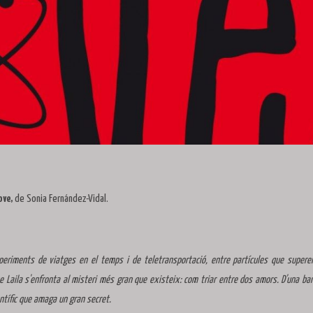
ove,
de Sonia Fernández-Vidal.
periments de viatges en el temps i de teletransportació, entre partícules que supere
jove Laila s'enfronta al misteri més gran que existeix: com triar entre dos amors. D'una ba
ientífic que amaga un gran secret.