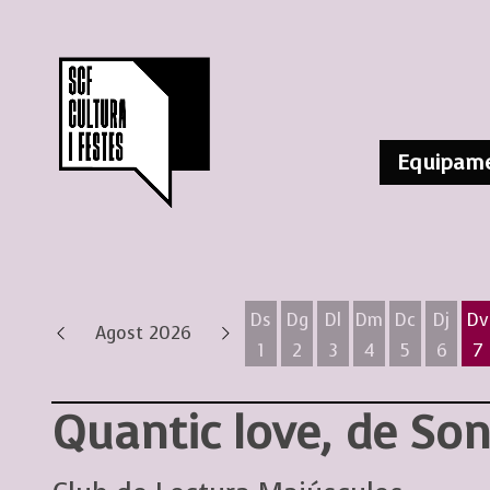
Equipame
Ds
Dg
Dl
Dm
Dc
Dj
Dv
Agost 2026
1
2
3
4
5
6
7
Dissabte 1 d'agost
Diumenge 2 d'agost
Dilluns 3 d'agost
Dimarts 4 d'ag
Dimecres 
Dijous
D
Quantic love, de So