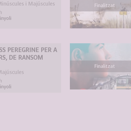
Minúscules i Majúscules
Finalitzat
h
inyoli
SS PEREGRINE PER A
RS, DE RANSOM
Finalitzat
Majúscules
h
inyoli