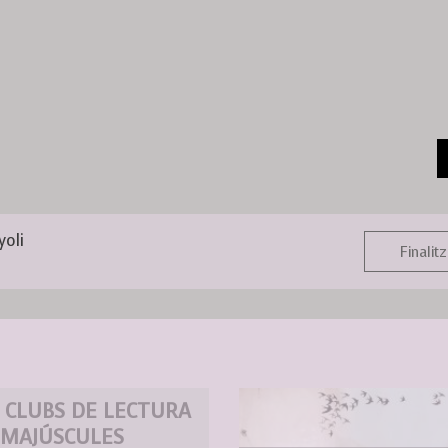
yoli
Finalitz
 CLUBS DE LECTURA
 MAJÚSCULES