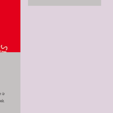
n la
nda,