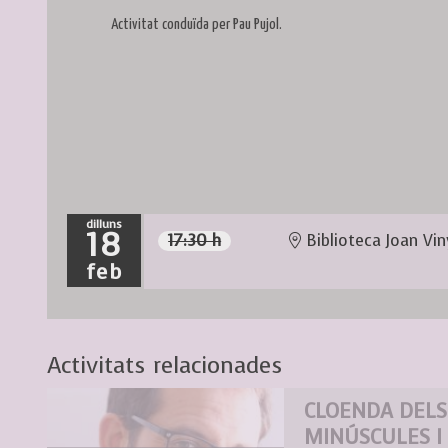
Activitat conduïda per Pau Pujol.
dilluns
18
17:30 h
Biblioteca Joan Vin
feb
Activitats relacionades
CLOENDA DELS
MINÚSCULES I