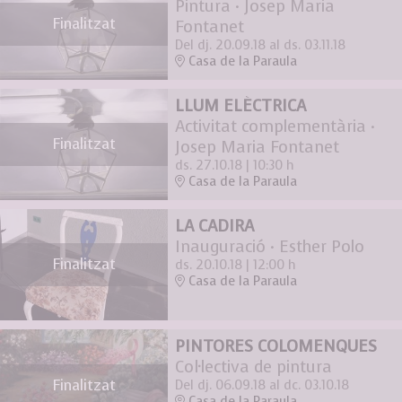
Pintura · Josep Maria
Finalitzat
Fontanet
Del dj. 20.09.18
al ds. 03.11.18
Casa de la Paraula
LLUM ELÈCTRICA
Activitat complementària ·
Finalitzat
Josep Maria Fontanet
ds. 27.10.18
|
10:30 h
Casa de la Paraula
LA CADIRA
Inauguració · Esther Polo
Finalitzat
ds. 20.10.18
|
12:00 h
Casa de la Paraula
PINTORES COLOMENQUES
Col·lectiva de pintura
Finalitzat
Del dj. 06.09.18
al dc. 03.10.18
Casa de la Paraula