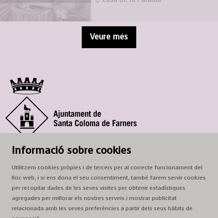
Veure més
© Ajuntament de Santa Coloma de Farners
Informació sobre cookies
SCF Cultura
Utilitzem cookies pròpies i de tercers per al correcte funcionament del
Horari de la Casa de la Paraula
: de dilluns a dissabte, de 9 a 13 h.
lloc web, i si ens dona el seu consentiment, també farem servir cookies
Adreça
: c. del Prat, 16, 17430 Santa Coloma de Farners
per recopilar dades de les seves visites per obtenir estadístiques
agregades per millorar els nostres serveis i mostrar publicitat
A/e:
cultura@scf.cat
relacionada amb les seves preferències a partir dels seus hàbits de