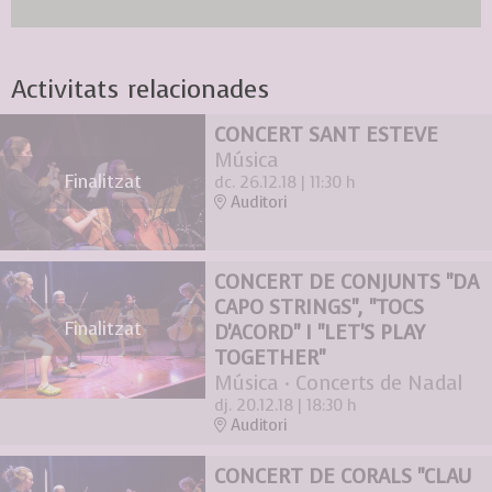
Activitats relacionades
CONCERT SANT ESTEVE
Música
Finalitzat
dc. 26.12.18
|
11:30 h
Auditori
CONCERT DE CONJUNTS "DA
CAPO STRINGS", "TOCS
Finalitzat
D'ACORD" I "LET'S PLAY
TOGETHER"
Música · Concerts de Nadal
dj. 20.12.18
|
18:30 h
Auditori
CONCERT DE CORALS "CLAU