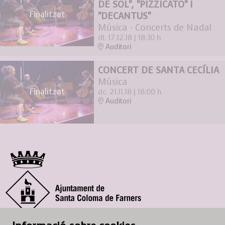
DE SOL", "PIZZICATO" I
Finalitzat
"DECANTUS"
Música · Concerts de Nadal
dl. 17.12.18
|
18:30 h
Auditori
CONCERT DE SANTA CECÍLIA
Música
Finalitzat
dc. 21.11.18
|
18:00 h
Auditori
© Ajuntament de Santa Coloma de Farners