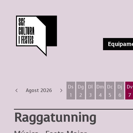
Equipame
Ds
Dg
Dl
Dm
Dc
Dj
Dv
Agost 2026
1
2
3
4
5
6
7
Dissabte 1 d'agost
Diumenge 2 d'agost
Dilluns 3 d'agost
Dimarts 4 d'ag
Dimecres 
Dijous
D
Raggatunning