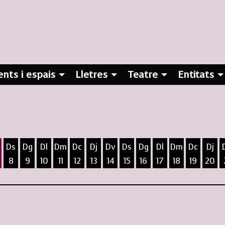
nts i espais
Lletres
Teatre
Entitats
Ds
Dg
Dl
Dm
Dc
Dj
Dv
Ds
Dg
Dl
Dm
Dc
Dj
8
9
10
11
12
13
14
15
16
17
18
19
20
ost
5 d'agost
 6 d'agost
ivendres 7 d'agost
Dissabte 8 d'agost
Diumenge 9 d'agost
Dilluns 10 d'agost
Dimarts 11 d'agost
Dimecres 12 d'agost
Dijous 13 d'agost
Divendres 14 d'agost
Dissabte 15 d'agost
Diumenge 16 d'agost
Dilluns 17 d'agost
Dimarts 18 d
Dimecres
Dijo