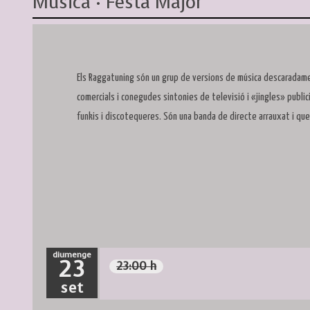
Música · Festa Major
Els Raggatuning són un grup de versions de música descaradam
comercials i conegudes sintonies de televisió i «jingles» publici
funkis i discotequeres. Són una banda de directe arrauxat i que 
diumenge
23
23:00 h
set