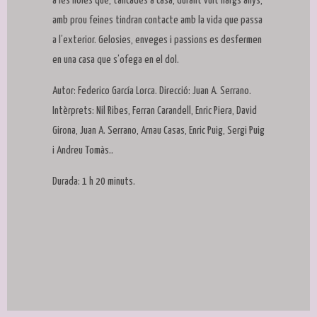
a les noies que, tancades a casa, durant vuit llargs anys,
amb prou feines tindran contacte amb la vida que passa
a l’exterior. Gelosies, enveges i passions es desfermen
en una casa que s’ofega en el dol.
Autor: Federico García Lorca. Direcció: Juan A. Serrano.
Intèrprets: Nil Ribes, Ferran Carandell, Enric Piera, David
Girona, Juan A. Serrano, Arnau Casas, Enric Puig, Sergi Puig
i Andreu Tomàs..
Durada: 1 h 20 minuts.