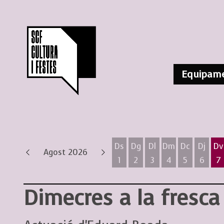
Equipame
Ds
Dg
Dl
Dm
Dc
Dj
Dv
Agost 2026
1
2
3
4
5
6
7
Dissabte 1 d'agost
Diumenge 2 d'agost
Dilluns 3 d'agost
Dimarts 4 d'ag
Dimecres 
Dijous
D
Dimecres a la fresca