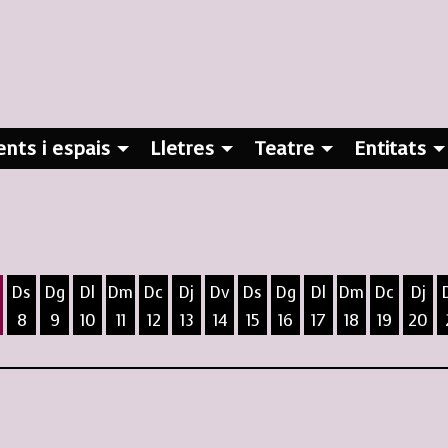
nts i espais
Lletres
Teatre
Entitats
Ds
Dg
Dl
Dm
Dc
Dj
Dv
Ds
Dg
Dl
Dm
Dc
Dj
8
9
10
11
12
13
14
15
16
17
18
19
20
ost
5 d'agost
 6 d'agost
ivendres 7 d'agost
Dissabte 8 d'agost
Diumenge 9 d'agost
Dilluns 10 d'agost
Dimarts 11 d'agost
Dimecres 12 d'agost
Dijous 13 d'agost
Divendres 14 d'agost
Dissabte 15 d'agost
Diumenge 16 d'agost
Dilluns 17 d'agost
Dimarts 18 d
Dimecres
Dijo