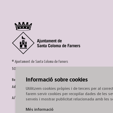
© Ajuntament de Santa Coloma de Farners
SCF Cultura
Informació sobre cookies
Horari de la Casa de la Paraula
: de dilluns a dissabte, de 9 a 13 h.
Adreça
: c. del Prat, 16, 17430 Santa Coloma de Farners
Utilitzem cookies pròpies i de tercers per al corr
farem servir cookies per recopilar dades de les se
A/e:
cultura@scf.cat
serveis i mostrar publicitat relacionada amb les s
Més informació