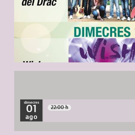
Diapositiva 1 de 2
dimecres
01
22:00 h
ago