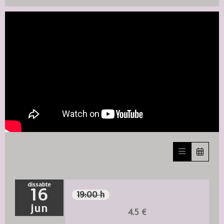
dissabte
16
19:00 h
jun
4.5 €