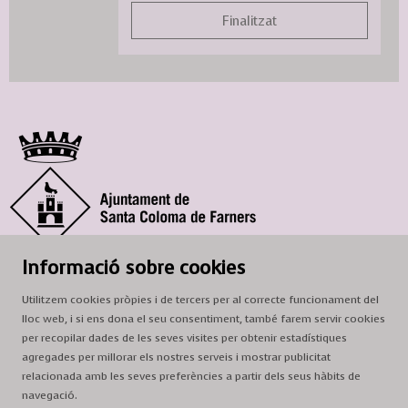
Finalitzat
© Ajuntament de Santa Coloma de Farners
Informació sobre cookies
SCF Cultura
Utilitzem cookies pròpies i de tercers per al correcte funcionament del
Horari de la Casa de la Paraula
: de dilluns a dissabte, de 9 a 13 h.
lloc web, i si ens dona el seu consentiment, també farem servir cookies
Adreça
: c. del Prat, 16, 17430 Santa Coloma de Farners
per recopilar dades de les seves visites per obtenir estadístiques
agregades per millorar els nostres serveis i mostrar publicitat
A/e:
cultura@scf.cat
relacionada amb les seves preferències a partir dels seus hàbits de
navegació.
Sitemap
|
Avís Legal
|
Ús de Cookies
|
Contactar