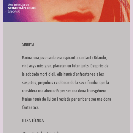
Diapositiva 1 de 1
SINOPSI
Marina, una jove cambrera aspirant a cantant i Orlando,
vint anys més gran, planejen un futur junts. Després de
la sobtada mort d’ell, ella haurà d’enfrontar-se a les
sospites, prejudicis i violència de la seva família, que la
considera una aberració per ser una dona transgènere.
Marina haurà de lluitar i resistir per arribar a ser una dona
fantàstica.
FITXA TÈCNICA