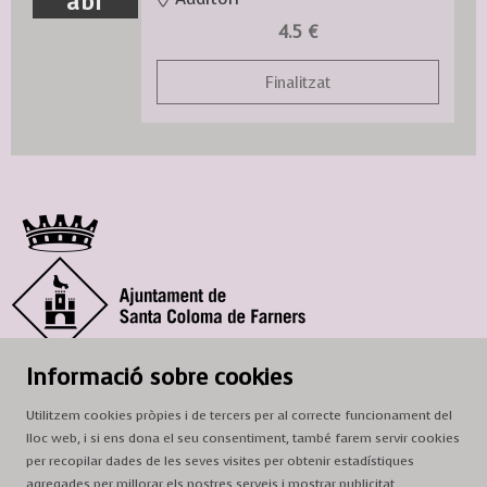
abr
4.5 €
Finalitzat
© Ajuntament de Santa Coloma de Farners
Informació sobre cookies
SCF Cultura
Utilitzem cookies pròpies i de tercers per al correcte funcionament del
Horari de la Casa de la Paraula
: de dilluns a dissabte, de 9 a 13 h.
lloc web, i si ens dona el seu consentiment, també farem servir cookies
Adreça
: c. del Prat, 16, 17430 Santa Coloma de Farners
per recopilar dades de les seves visites per obtenir estadístiques
agregades per millorar els nostres serveis i mostrar publicitat