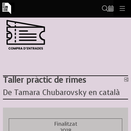
Cerca
Taller pràctic de rimes
C
De Tamara Chubarovsky en català
Finalitzat
2018