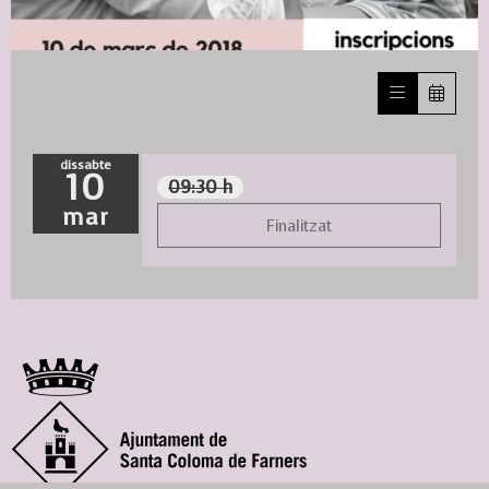
Diapositiva 1 de 1
dissabte
10
09:30 h
mar
Finalitzat