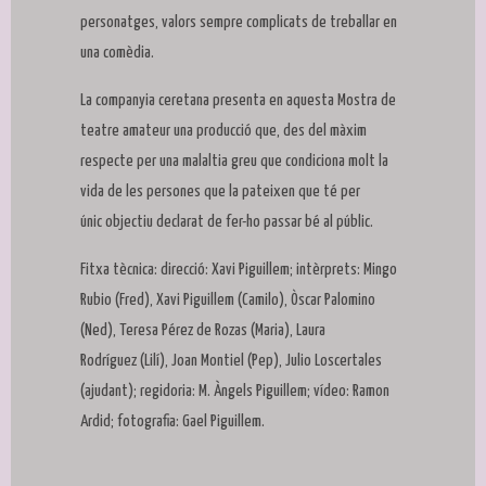
personatges, valors sempre complicats de treballar en
una comèdia.
La companyia ceretana presenta en aquesta Mostra de
teatre amateur una producció que, des del màxim
respecte per una malaltia greu que condiciona molt la
vida de les persones que la pateixen que té per
únic objectiu declarat de fer-ho passar bé al públic.
Fitxa tècnica: direcció: Xavi Piguillem; intèrprets: Mingo
Rubio (Fred), Xavi Piguillem (Camilo), Òscar Palomino
(Ned), Teresa Pérez de Rozas (Maria), Laura
Rodríguez (Lilí), Joan Montiel (Pep), Julio Loscertales
(ajudant); regidoria: M. Àngels Piguillem; vídeo: Ramon
Ardid; fotografia: Gael Piguillem.