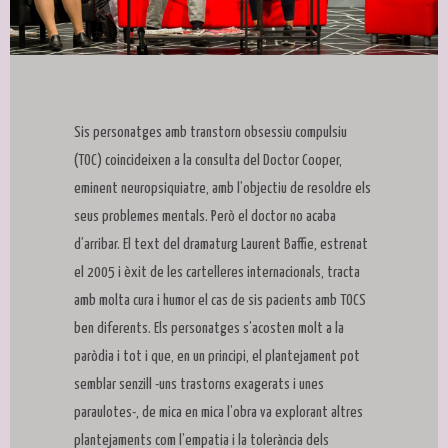
Diapositiva 1 de 1
Sis personatges amb transtorn obsessiu compulsiu
(TOC) coincideixen a la consulta del Doctor Cooper,
eminent neuropsiquiatre, amb l’objectiu de resoldre els
seus problemes mentals. Però el doctor no acaba
d’arribar. El text del dramaturg Laurent Baffie, estrenat
el 2005 i èxit de les cartelleres internacionals, tracta
amb molta cura i humor el cas de sis pacients amb TOCS
ben diferents. Els personatges s’acosten molt a la
paròdia i tot i que, en un principi, el plantejament pot
semblar senzill -uns trastorns exagerats i unes
paraulotes-, de mica en mica l’obra va explorant altres
plantejaments com l’empatia i la tolerància dels