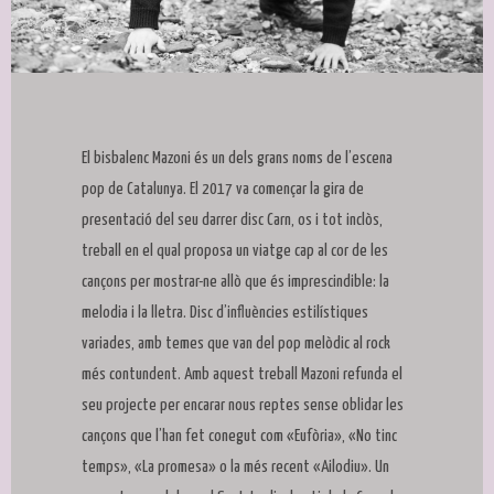
Diapositiva 1 de 1
El bisbalenc Mazoni és un dels grans noms de l’escena
pop de Catalunya. El 2017 va començar la gira de
presentació del seu darrer disc Carn, os i tot inclòs,
treball en el qual proposa un viatge cap al cor de les
cançons per mostrar-ne allò que és imprescindible: la
melodia i la lletra. Disc d’influències estilístiques
variades, amb temes que van del pop melòdic al rock
més contundent. Amb aquest treball Mazoni refunda el
seu projecte per encarar nous reptes sense oblidar les
cançons que l’han fet conegut com «Eufòria», «No tinc
temps», «La promesa» o la més recent «Ailodiu». Un