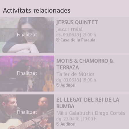
Activitats relacionades
JEPSUS QUINTET
Jazz i més!
Finalitzat
ds. 09.06.18
|
21:00 h
Casa de la Paraula
MOTIS & CHAMORRO &
TERRAZA
Finalitzat
Taller de Músics
dg. 03.06.18
|
19:00 h
Auditori
EL LLEGAT DEL REI DE LA
RUMBA
Finalitzat
Miliu Calabuch i Diego Cortés
dg. 22.04.18
|
19:00 h
Auditori