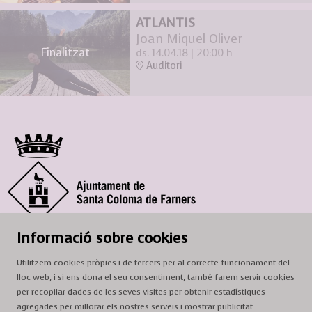
ATLANTIS
Joan Miquel Oliver
Finalitzat
ds. 14.04.18
|
20:00 h
Auditori
© Ajuntament de Santa Coloma de Farners
Informació sobre cookies
SCF Cultura
Utilitzem cookies pròpies i de tercers per al correcte funcionament del
Horari de la Casa de la Paraula
: de dilluns a dissabte, de 9 a 13 h.
lloc web, i si ens dona el seu consentiment, també farem servir cookies
Adreça
: c. del Prat, 16, 17430 Santa Coloma de Farners
per recopilar dades de les seves visites per obtenir estadístiques
agregades per millorar els nostres serveis i mostrar publicitat
A/e:
cultura@scf.cat