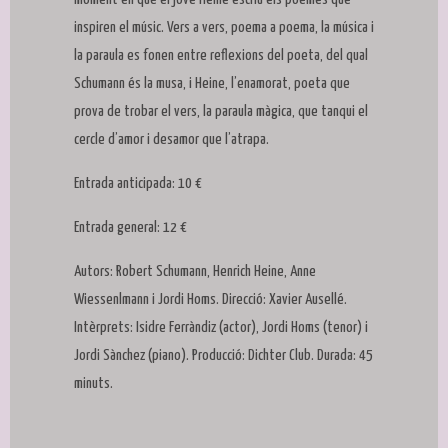
inspiren el músic. Vers a vers, poema a poema, la música i
la paraula es fonen entre reflexions del poeta, del qual
Schumann és la musa, i Heine, l’enamorat, poeta que
prova de trobar el vers, la paraula màgica, que tanqui el
cercle d’amor i desamor que l’atrapa.
Entrada anticipada: 10 €
Entrada general: 12 €
Autors: Robert Schumann, Henrich Heine, Anne
Wiessenlmann i Jordi Homs. Direcció: Xavier Ausellé.
Intèrprets: Isidre Ferràndiz (actor), Jordi Homs (tenor) i
Jordi Sànchez (piano). Producció: Dichter Club. Durada: 45
minuts.