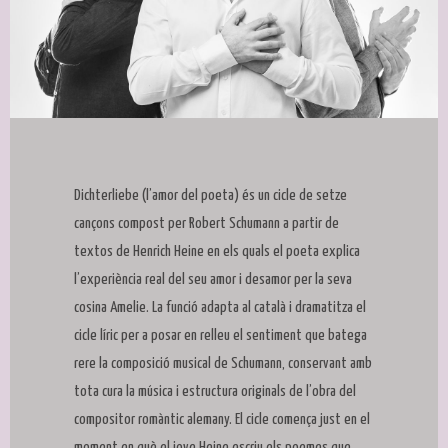
Diapositiva 1 de 1
Dichterliebe (l’amor del poeta) és un cicle de setze
cançons compost per Robert Schumann a partir de
textos de Henrich Heine en els quals el poeta explica
l’experiència real del seu amor i desamor per la seva
cosina Amelie. La funció adapta al català i dramatitza el
cicle líric per a posar en relleu el sentiment que batega
rere la composició musical de Schumann, conservant amb
tota cura la música i estructura originals de l’obra del
compositor romàntic alemany. El cicle comença just en el
moment en què el jove Heine escriu els poemes que