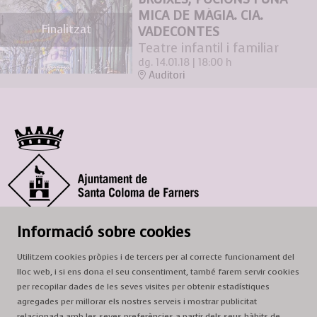
MICA DE MÀGIA. CIA.
Finalitzat
VADECONTES
Teatre infantil i familiar
dg. 14.01.18
|
18:00 h
Auditori
© Ajuntament de Santa Coloma de Farners
Informació sobre cookies
SCF Cultura
Utilitzem cookies pròpies i de tercers per al correcte funcionament del
Horari de la Casa de la Paraula
: de dilluns a dissabte, de 9 a 13 h.
lloc web, i si ens dona el seu consentiment, també farem servir cookies
Adreça
: c. del Prat, 16, 17430 Santa Coloma de Farners
per recopilar dades de les seves visites per obtenir estadístiques
agregades per millorar els nostres serveis i mostrar publicitat
A/e:
cultura@scf.cat
relacionada amb les seves preferències a partir dels seus hàbits de