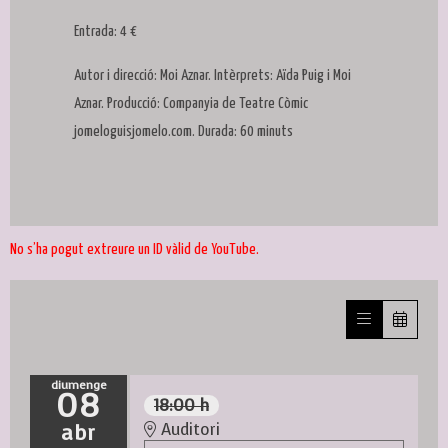
Entrada: 4 €
Autor i direcció: Moi Aznar. Intèrprets: Aïda Puig i Moi
Aznar. Producció: Companyia de Teatre Còmic
jomeloguisjomelo.com. Durada: 60 minuts
No s’ha pogut extreure un ID vàlid de YouTube.
diumenge
08
18:00 h
abr
Auditori