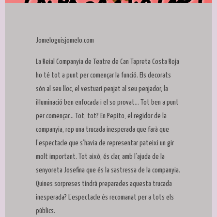
Diapositiva 1 de 1
Jomeloguisjomelo.com
La Reial Companyia de Teatre de Can Tapreta Costa Roja
ho té tot a punt per començar la funció. Els decorats
són al seu lloc, el vestuari penjat al seu penjador, la
il·luminació ben enfocada i el so provat... Tot ben a punt
per començar... Tot, tot? En Pepito, el regidor de la
companyia, rep una trucada inesperada que farà que
l’espectacle que s’havia de representar pateixi un gir
molt important. Tot això, és clar, amb l’ajuda de la
senyoreta Josefina que és la sastressa de la companyia.
Quines sorpreses tindrà preparades aquesta trucada
inesperada? L’espectacle és recomanat per a tots els
públics.