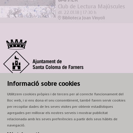
Club de Lectura Majúscules
dl. 22.01.18
|
17:30 h
Biblioteca Joan Vinyoli
© Ajuntament de Santa Coloma de Farners
Informació sobre cookies
SCF Cultura
Utilitzem cookies pròpies i de tercers per al correcte funcionament del
Horari de la Casa de la Paraula
: de dilluns a dissabte, de 9 a 13 h.
lloc web, i si ens dona el seu consentiment, també farem servir cookies
Adreça
: c. del Prat, 16, 17430 Santa Coloma de Farners
per recopilar dades de les seves visites per obtenir estadístiques
agregades per millorar els nostres serveis i mostrar publicitat
A/e:
cultura@scf.cat
relacionada amb les seves preferències a partir dels seus hàbits de
navegació.
Sitemap
|
Avís Legal
|
Ús de Cookies
|
Contactar