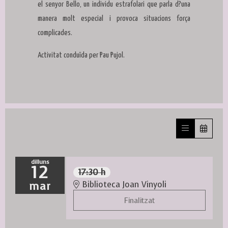
el senyor Bello, un individu estrafolari que parla d?una
manera molt especial i provoca situacions força
complicades.
Activitat conduïda per Pau Pujol.
dilluns
12
17:30 h
mar
Biblioteca Joan Vinyoli
Finalitzat