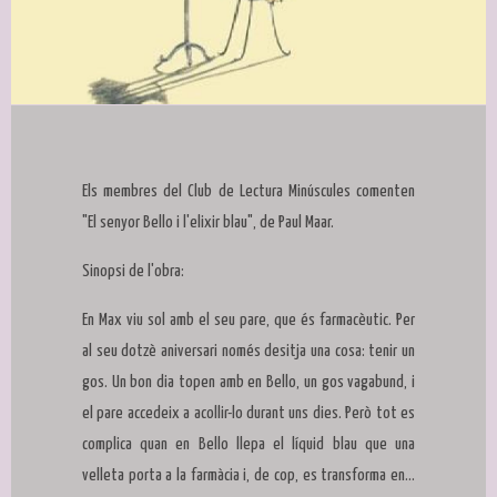
Diapositiva 1 de 1
Els membres del Club de Lectura Minúscules comenten
"El senyor Bello i l'elixir blau", de Paul Maar.
Sinopsi de l'obra:
En Max viu sol amb el seu pare, que és farmacèutic. Per
al seu dotzè aniversari només desitja una cosa: tenir un
gos. Un bon dia topen amb en Bello, un gos vagabund, i
el pare accedeix a acollir-lo durant uns dies. Però tot es
complica quan en Bello llepa el líquid blau que una
velleta porta a la farmàcia i, de cop, es transforma en...