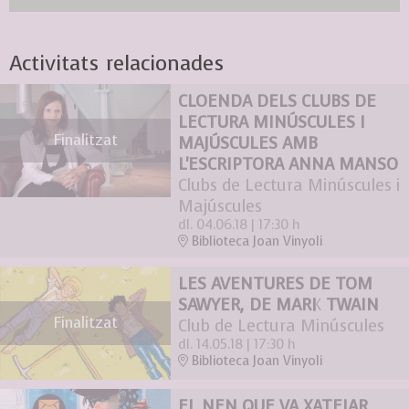
Activitats relacionades
CLOENDA DELS CLUBS DE
LECTURA MINÚSCULES I
Finalitzat
MAJÚSCULES AMB
L'ESCRIPTORA ANNA MANSO
Clubs de Lectura Minúscules i
Majúscules
dl. 04.06.18
|
17:30 h
Biblioteca Joan Vinyoli
LES AVENTURES DE TOM
SAWYER, DE MARK TWAIN
Finalitzat
Club de Lectura Minúscules
dl. 14.05.18
|
17:30 h
Biblioteca Joan Vinyoli
EL NEN QUE VA XATEJAR