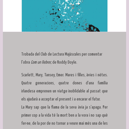
Diapositiva 1 de 1
Trobada del Club de Lectura Majúscules per comentar
l'obra
Com un llebrer,
de Roddy Doyle.
Scarlett, Mary, Tansey, Emer. Mares i filles, àvies i nétes.
Quatre generacions, quatre dones d'una família
irlandesa emprenen un viatge inoblidable al passat que
els ajudarà a acceptar el present i a encarar el futur.
La Mary sap que la flama de la seva àvia ja s'apaga. Per
primer cop a la vida té la mort ben a la vora i no sap què
fer-ne, de la por de no tornar a veure mai més una de les