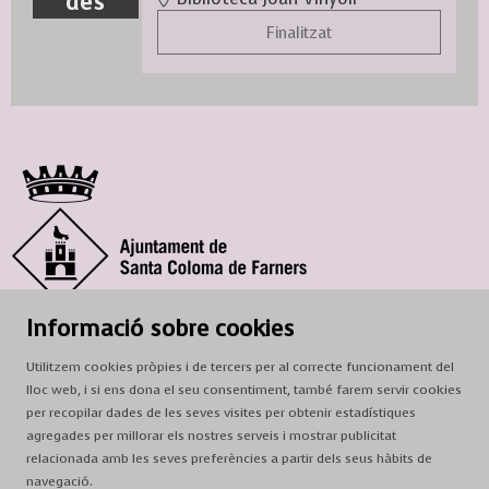
des
Finalitzat
© Ajuntament de Santa Coloma de Farners
Informació sobre cookies
SCF Cultura
Utilitzem cookies pròpies i de tercers per al correcte funcionament del
Horari de la Casa de la Paraula
: de dilluns a dissabte, de 9 a 13 h.
lloc web, i si ens dona el seu consentiment, també farem servir cookies
Adreça
: c. del Prat, 16, 17430 Santa Coloma de Farners
per recopilar dades de les seves visites per obtenir estadístiques
agregades per millorar els nostres serveis i mostrar publicitat
A/e:
cultura@scf.cat
relacionada amb les seves preferències a partir dels seus hàbits de
navegació.
Sitemap
|
Avís Legal
|
Ús de Cookies
|
Contactar