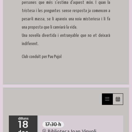
persones que més s'estima d'aquest món. I quan la
tristesa i les preguntes sense resposta ja comencen a
pesar-li massa, se li apareix una noia misteriosa i li fa
una proposta que li canviarà la vida.
Una novel·la divertida i entranyable que no et deixarà
indiferent.
Club conduït per Pau Pujol
dilluns
18
17:30 h
Biblioteca Joan Vinyoli