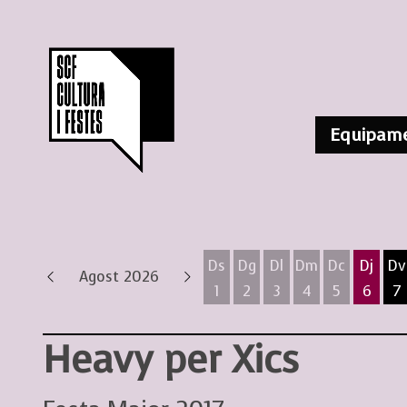
Equipame
Ds
Dg
Dl
Dm
Dc
Dj
Dv
Agost 2026
1
2
3
4
5
6
7
Dissabte 1 d'agost
Diumenge 2 d'agost
Dilluns 3 d'agost
Dimarts 4 d'ag
Dimecres 
Dijous
D
Heavy per Xics