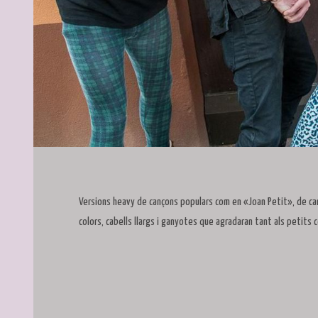
Diapositiva 1 de 1
Versions heavy de cançons populars com en «Joan Petit», de can
colors, cabells llargs i ganyotes que agradaran tant als petits 