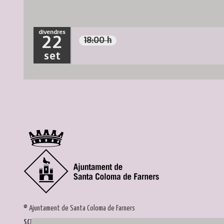
divendres
22
18:00 h
set
© Ajuntament de Santa Coloma de Farners
SCF Cultura