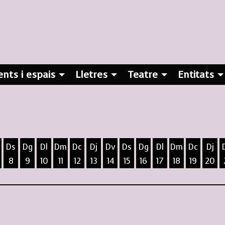
nts i espais
Lletres
Teatre
Entitats
Ds
Dg
Dl
Dm
Dc
Dj
Dv
Ds
Dg
Dl
Dm
Dc
Dj
8
9
10
11
12
13
14
15
16
17
18
19
20
ost
5 d'agost
 6 d'agost
ivendres 7 d'agost
Dissabte 8 d'agost
Diumenge 9 d'agost
Dilluns 10 d'agost
Dimarts 11 d'agost
Dimecres 12 d'agost
Dijous 13 d'agost
Divendres 14 d'agost
Dissabte 15 d'agost
Diumenge 16 d'agost
Dilluns 17 d'agost
Dimarts 18 d
Dimecres
Dijo