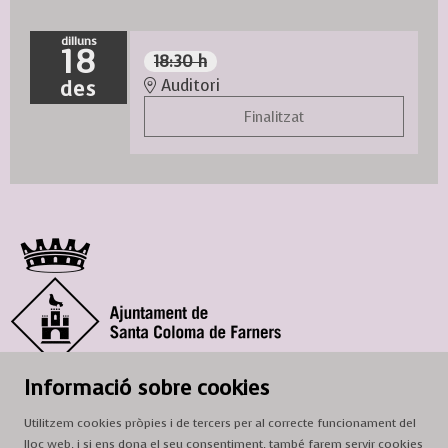
dilluns
18
18:30 h
des
Auditori
Finalitzat
© Ajuntament de Santa Coloma de Farners
Informació sobre cookies
SCF Cultura
Utilitzem cookies pròpies i de tercers per al correcte funcionament del
Horari de la Casa de la Paraula
: de dilluns a dissabte, de 9 a 13 h.
lloc web, i si ens dona el seu consentiment, també farem servir cookies