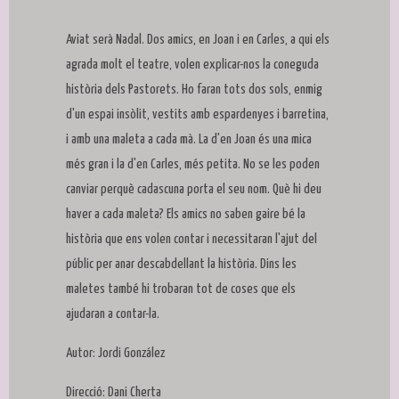
Aviat serà Nadal. Dos amics, en Joan i en Carles, a qui els
agrada molt el teatre, volen explicar-nos la coneguda
història dels Pastorets. Ho faran tots dos sols, enmig
d'un espai insòlit, vestits amb espardenyes i barretina,
i amb una maleta a cada mà. La d'en Joan és una mica
més gran i la d'en Carles, més petita. No se les poden
canviar perquè cadascuna porta el seu nom. Què hi deu
haver a cada maleta? Els amics no saben gaire bé la
història que ens volen contar i necessitaran l'ajut del
públic per anar descabdellant la història. Dins les
maletes també hi trobaran tot de coses que els
ajudaran a contar-la.
Autor: Jordi González
Direcció: Dani Cherta