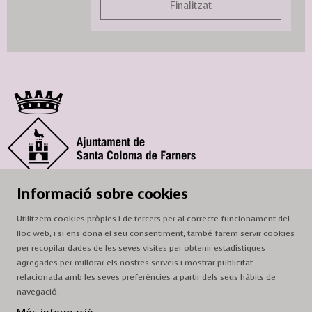
Finalitzat
© Ajuntament de Santa Coloma de Farners
Informació sobre cookies
SCF Cultura
Utilitzem cookies pròpies i de tercers per al correcte funcionament del
Horari de la Casa de la Paraula
: de dilluns a dissabte, de 9 a 13 h.
lloc web, i si ens dona el seu consentiment, també farem servir cookies
Adreça
: c. del Prat, 16, 17430 Santa Coloma de Farners
per recopilar dades de les seves visites per obtenir estadístiques
agregades per millorar els nostres serveis i mostrar publicitat
A/e:
cultura@scf.cat
relacionada amb les seves preferències a partir dels seus hàbits de
navegació.
Sitemap
|
Avís Legal
|
Ús de Cookies
|
Contactar