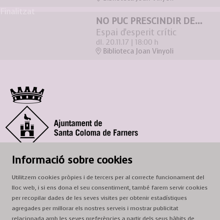
Finalitzat
NO PUC PRESCINDIR DE...
Espai d'esperit crític
dl. 20.11.17
|
18:00 h
Biblioteca Joan Vinyoli
© Ajuntament de Santa Coloma de Farners
Informació sobre cookies
SCF Cultura
Utilitzem cookies pròpies i de tercers per al correcte funcionament del
Horari de la Casa de la Paraula
: de dilluns a dissabte, de 9 a 13 h.
lloc web, i si ens dona el seu consentiment, també farem servir cookies
Adreça
: c. del Prat, 16, 17430 Santa Coloma de Farners
per recopilar dades de les seves visites per obtenir estadístiques
agregades per millorar els nostres serveis i mostrar publicitat
A/e:
cultura@scf.cat
relacionada amb les seves preferències a partir dels seus hàbits de