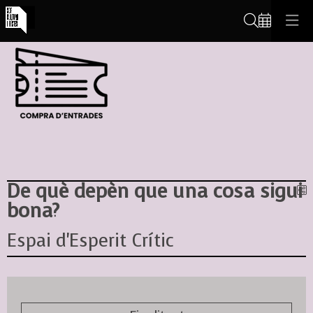
Cerca
De què depèn que una cosa sigui
C
bona?
Espai d'Esperit Crític