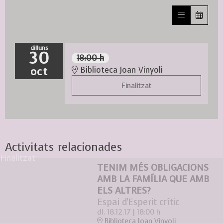
dilluns
30
18:00 h
oct
Biblioteca Joan Vinyoli
Finalitzat
Activitats relacionades
Finalitzat
TENIM MÉS OBLIGACIONS
AMB LA FAMÍLIA QUE AMB
ELS ALTRES?
Espai d'Esperit crític
dl. 18.12.17
|
18:00 h
Biblioteca Joan Vinyoli