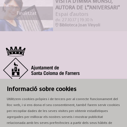
VISITA D'IMMA MONSÓ,
AUTORA DE L'"ANIVERSARI"
Finalitzat
Espai d'autors
dv. 27.10.17
|
19:30 h
Biblioteca Joan Vinyoli
© Ajuntament de Santa Coloma de Farners
Informació sobre cookies
SCF Cultura
Utilitzem cookies pròpies i de tercers per al correcte funcionament del
Horari de la Casa de la Paraula
: de dilluns a dissabte, de 9 a 13 h.
lloc web, i si ens dona el seu consentiment, també farem servir cookies
Adreça
: c. del Prat, 16, 17430 Santa Coloma de Farners
per recopilar dades de les seves visites per obtenir estadístiques
agregades per millorar els nostres serveis i mostrar publicitat
A/e:
cultura@scf.cat
relacionada amb les seves preferències a partir dels seus hàbits de