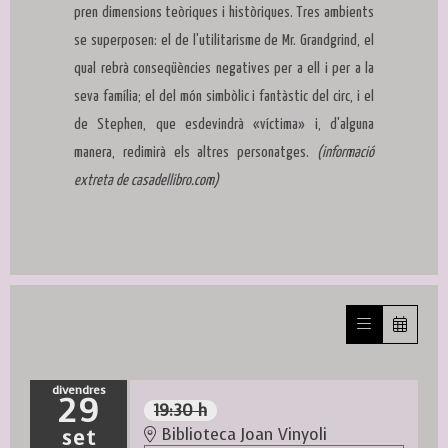
pren dimensions teòriques i històriques. Tres ambients
se superposen: el de l'utilitarisme de Mr. Grandgrind, el
qual rebrà conseqüències negatives per a ell i per a la
seva família; el del món simbòlic i fantàstic del circ, i el
de Stephen, que esdevindrà «víctima» i, d'alguna
manera, redimirà els altres personatges.
(informació
extreta de casadellibro.com)
divendres
29
19:30 h
set
Biblioteca Joan Vinyoli