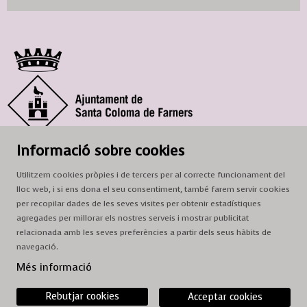
© Ajuntament de Santa Coloma de Farners
Informació sobre cookies
SCF Cultura
Utilitzem cookies pròpies i de tercers per al correcte funcionament del
Horari de la Casa de la Paraula
: de dilluns a dissabte, de 9 a 13 h.
lloc web, i si ens dona el seu consentiment, també farem servir cookies
Adreça
: c. del Prat, 16, 17430 Santa Coloma de Farners
per recopilar dades de les seves visites per obtenir estadístiques
agregades per millorar els nostres serveis i mostrar publicitat
A/e:
cultura@scf.cat
relacionada amb les seves preferències a partir dels seus hàbits de
navegació.
Sitemap
|
Avís Legal
|
Ús de Cookies
|
Contactar
Més informació
Rebutjar cookies
Acceptar cookies