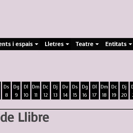
nts i espais
Lletres
Teatre
Entitats
Ds
Dg
Dl
Dm
Dc
Dj
Dv
Ds
Dg
Dl
Dm
Dc
Dj
8
9
10
11
12
13
14
15
16
17
18
19
20
ost
5 d'agost
 6 d'agost
ivendres 7 d'agost
Dissabte 8 d'agost
Diumenge 9 d'agost
Dilluns 10 d'agost
Dimarts 11 d'agost
Dimecres 12 d'agost
Dijous 13 d'agost
Divendres 14 d'agost
Dissabte 15 d'agost
Diumenge 16 d'agost
Dilluns 17 d'agost
Dimarts 18 d
Dimecres
Dijo
de Llibre