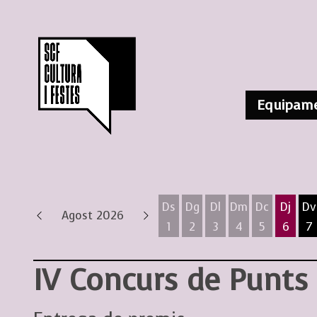
Equipame
Ds
Dg
Dl
Dm
Dc
Dj
Dv
Agost 2026
1
2
3
4
5
6
7
Dissabte 1 d'agost
Diumenge 2 d'agost
Dilluns 3 d'agost
Dimarts 4 d'ag
Dimecres 
Dijous
D
IV Concurs de Punts 