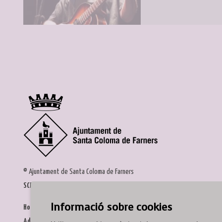
© Ajuntament de Santa Coloma de Farners
SCF Cultura
Informació sobre cookies
Horari de la Casa de la Paraula
: de dilluns a dissabte, de 9 a 13 h.
Adreça
: c. del Prat, 16, 17430 Santa Coloma de Farners