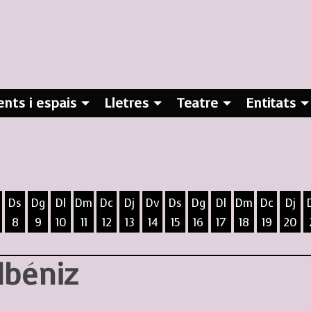
nts i espais
Lletres
Teatre
Entitats
Ds
Dg
Dl
Dm
Dc
Dj
Dv
Ds
Dg
Dl
Dm
Dc
Dj
8
9
10
11
12
13
14
15
16
17
18
19
20
ost
5 d'agost
 6 d'agost
ivendres 7 d'agost
Dissabte 8 d'agost
Diumenge 9 d'agost
Dilluns 10 d'agost
Dimarts 11 d'agost
Dimecres 12 d'agost
Dijous 13 d'agost
Divendres 14 d'agost
Dissabte 15 d'agost
Diumenge 16 d'agost
Dilluns 17 d'agost
Dimarts 18 d
Dimecres
Dijo
lbéniz