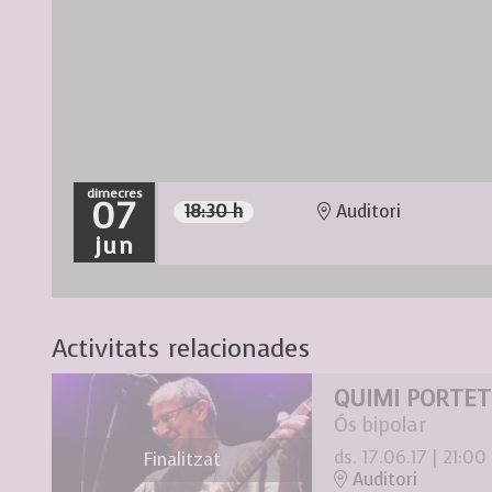
dimecres
07
18:30 h
Auditori
jun
Activitats relacionades
QUIMI PORTET
Ós bipolar
ds. 17.06.17
|
21:00
Finalitzat
Auditori