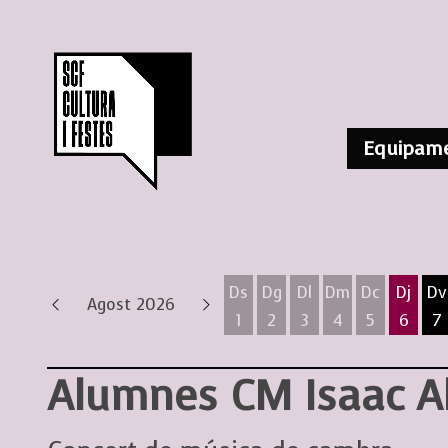
Equipame
Ds
Dg
Dl
Dm
Dc
Dj
Dv
Agost 2026
1
2
3
4
5
6
7
Dissabte 1 d'agost
Diumenge 2 d'agost
Dilluns 3 d'agost
Dimarts 4 d'ag
Dimecres 
Dijous
D
Alumnes CM Isaac A