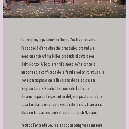
Diapositiva 1 de 1
La companyia palamosina Gespa Teatre presenta
l'adaptació d’una obra del prestigiós dramaturg
nord-americà Arthur Miller, traduïda al català per
Quim Monzó. A Tots eren fills meus se’ns conta la
història i els conflictes de la família Keller, relatius a la
seva participació en la llavors acabada de passar
Segona Guerra Mundial. La trama de l’obra es
desenvolupa en l’espai íntim del jardí posterior de la
casa familiar, a recer dels veïns i de la ciutat sencera.
Obra en tres actes, amb direcció de Jordi Massoni.
Preu de l'entrada 6 euros. Es poden comprar de manera