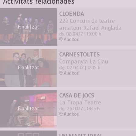
Activitats relacionades
CLOENDA
22è Concurs de teatre
Finalitzat
amateur Rafael Anglada
ds. 08.04.17
|
19:00 h
Auditori
CARNESTOLTES
Companyia La Clau
Finalitzat
dg. 02.04.17
|
18:15 h
Auditori
CASA DE JOCS
La Tropa Teatre
Finalitzat
dg. 26.03.17
|
18:15 h
Auditori