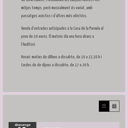
mitjos temps, però musicalment és variat, amb
passatges acústics i d’altres més elèctrics.
Venda d'entrades anticipades a la Casa de la Paraula al
preu de 10 euros. El mateix dia una hora abans a
l'Auditori.
Horari: matins de dilluns a dissabte, de 10 a 13.30 h i
tardes de de dijous a dissabte, de 17 a 20 h.
diumenge