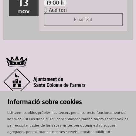
13
19:00 h
nov
Auditori
Finalitzat
© Ajuntament de Santa Coloma de Farners
Informació sobre cookies
SCF Cultura
Utilitzem cookies pròpies i de tercers per al correcte funcionament del
Horari de la Casa de la Paraula
: de dilluns a dissabte, de 9 a 13 h.
lloc web, i si ens dona el seu consentiment, també farem servir cookies
Adreça
: c. del Prat, 16, 17430 Santa Coloma de Farners
per recopilar dades de les seves visites per obtenir estadístiques
agregades per millorar els nostres serveis i mostrar publicitat
A/e:
cultura@scf.cat