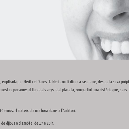
e, explicada per Meritxell Yanes -la Meri, com li diuen a casa- que, des de la seva pròp
uestes persones al llarg dels anys i del planeta, compartint una història que, sens
0 euros. El mateix dia una hora abans a l'Auditori.
e de dijous a dissabte, de 17 a 20 h.