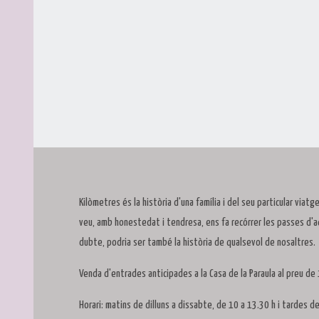
Diapositiva 1 de 1
Kilòmetres és la història d'una família i del seu particular viatg
veu, amb honestedat i tendresa, ens fa recórrer les passes d'aq
dubte, podria ser també la història de qualsevol de nosaltres.
Venda d'entrades anticipades a la Casa de la Paraula al preu de 1
Horari: matins de dilluns a dissabte, de 10 a 13.30 h i tardes d