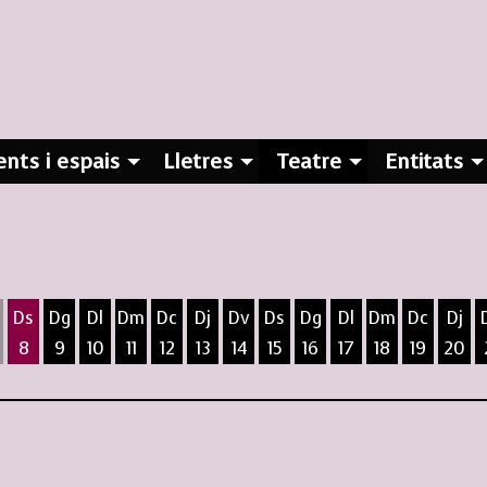
nts i espais
Lletres
Teatre
Entitats
Ds
Dg
Dl
Dm
Dc
Dj
Dv
Ds
Dg
Dl
Dm
Dc
Dj
8
9
10
11
12
13
14
15
16
17
18
19
20
ost
5 d'agost
 6 d'agost
ivendres 7 d'agost
Dissabte 8 d'agost
Diumenge 9 d'agost
Dilluns 10 d'agost
Dimarts 11 d'agost
Dimecres 12 d'agost
Dijous 13 d'agost
Divendres 14 d'agost
Dissabte 15 d'agost
Diumenge 16 d'agost
Dilluns 17 d'agost
Dimarts 18 d
Dimecres
Dijo