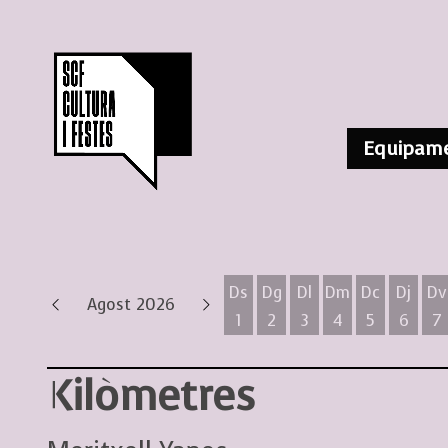
Equipame
Ds
Dg
Dl
Dm
Dc
Dj
Dv
Agost 2026
1
2
3
4
5
6
7
Dissabte 1 d'agost
Diumenge 2 d'agost
Dilluns 3 d'agost
Dimarts 4 d'ag
Dimecres 
Dijous
D
Kilòmetres